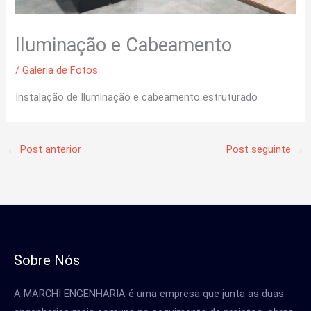
Iluminação e Cabeamento
/
Galeria de Fotos
Instalação de Iluminação e cabeamento estruturado
←
Post anterior
Post seguinte
→
Sobre Nós
A MARCHI ENGENHARIA é uma empresa que junta as duas